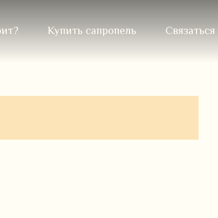
оит?
Купить сапропель
Связаться