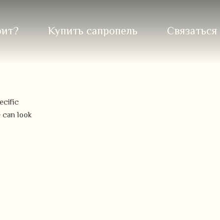
оит?
Купить сапропель
Связаться
ecific
e can look