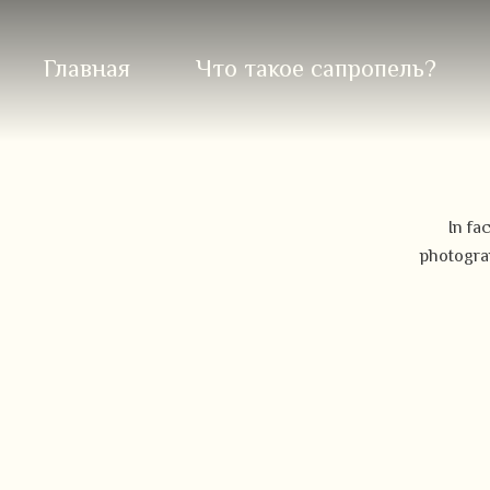
Главная
Что такое сапропель?
In fa
photograp